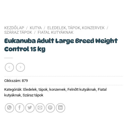
KEZDŐLAP
/
KUTYA
/
ELEDELEK, TÁPOK, KONZERVEK
/
SZÁRAZ TÁPOK
/
FIATAL KUTYÁKNAK
Eukanuba Adult Large Breed Weight
Control 15 kg
Cikkszám:
879
Kategóriák:
Eledelek, tápok, konzervek
,
Felnőtt kutyáknak
,
Fiatal
kutyáknak
,
Száraz tápok