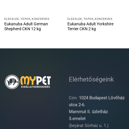
ELEDELEK, TÁPOK, KONZERVEK
ELEDELEK, TÁPOK, KONZERVEK
Eukanuba Adult German
Eukanuba Adult Yorkshire
Shepherd CKN 12 kg
Terrier CKN 2 kg
Elérhetőségeink
Cím:
1024 Budapest Lövőház
utca 2-6.
Mammut II. üzletház
3.emelet
(bejárat Sörház u. 1.)