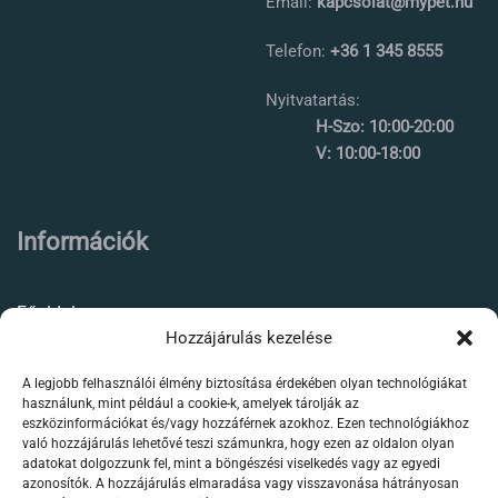
Email:
kapcsolat@mypet.hu
Telefon:
+36 1 345 8555
Nyitvatartás:
H-Szo: 10:00-20:00
V: 10:00-18:00
Információk
Főoldal
Hozzájárulás kezelése
Rólunk
A legjobb felhasználói élmény biztosítása érdekében olyan technológiákat
Élőállat kereskedés
használunk, mint például a cookie-k, amelyek tárolják az
eszközinformációkat és/vagy hozzáférnek azokhoz. Ezen technológiákhoz
Forgalmazott termékeink
való hozzájárulás lehetővé teszi számunkra, hogy ezen az oldalon olyan
adatokat dolgozzunk fel, mint a böngészési viselkedés vagy az egyedi
azonosítók. A hozzájárulás elmaradása vagy visszavonása hátrányosan
Szaktanácsadás /