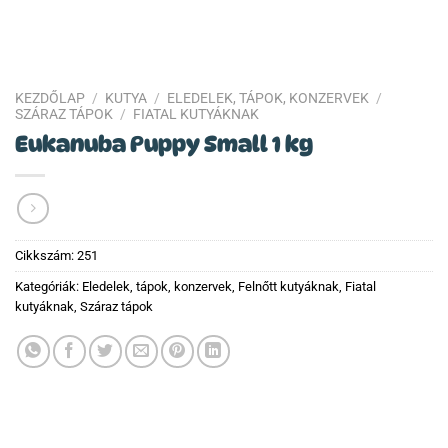
KEZDŐLAP
/
KUTYA
/
ELEDELEK, TÁPOK, KONZERVEK
/
SZÁRAZ TÁPOK
/
FIATAL KUTYÁKNAK
Eukanuba Puppy Small 1 kg
Cikkszám:
251
Kategóriák:
Eledelek, tápok, konzervek
,
Felnőtt kutyáknak
,
Fiatal
kutyáknak
,
Száraz tápok