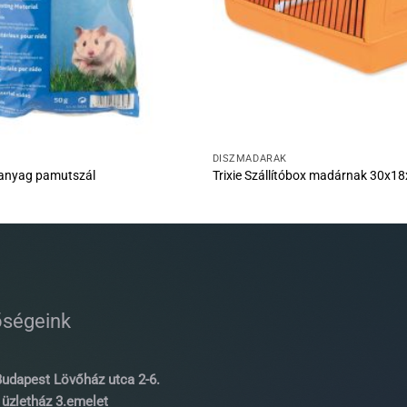
K
DÍSZMADARAK
kanyag pamutszál
Trixie Szállítóbox madárnak 30x1
őségeink
udapest Lövőház utca 2-6.
üzletház 3.emelet