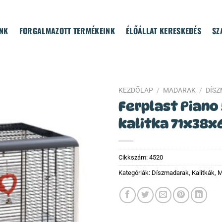
NK
FORGALMAZOTT TERMÉKEINK
ÉLŐÁLLAT KERESKEDÉS
SZ
KEZDŐLAP
/
MADARAK
/
DÍS
Ferplast Piano 
kalitka 71x38
Cikkszám:
4520
Kategóriák:
Díszmadarak
,
Kalitkák
,
M