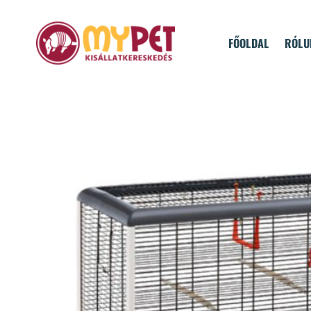
Skip
to
FŐOLDAL
RÓLU
content