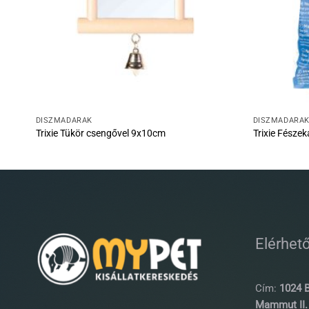
DÍSZMADARAK
DÍSZMADARA
Trixie Tükör csengővel 9x10cm
Trixie Fésze
Elérhet
Cím:
1024 B
Mammut II. 