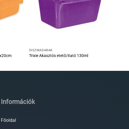
DÍSZMADARAK
8x20cm
Trixie Akasztós etető/itató 130ml
Információk
Főoldal