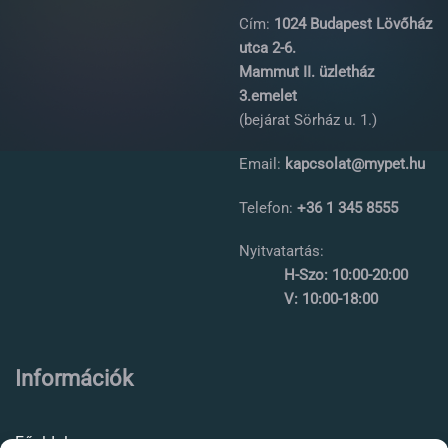
Cím:
1024 Budapest Lövőház
utca 2-6.
Mammut II. üzletház
3.emelet
(bejárat Sörház u. 1.)
Email:
kapcsolat@mypet.hu
Telefon:
+36 1 345 8555
Nyitvatartás:
H-Szo: 10:00-20:00
V: 10:00-18:00
Információk
Főoldal