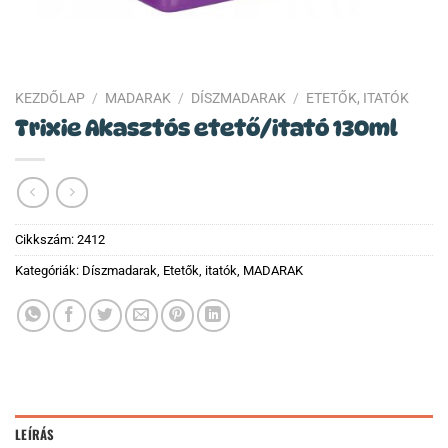
KEZDŐLAP
/
MADARAK
/
DÍSZMADARAK
/
ETETŐK, ITATÓK
Trixie Akasztós etető/itató 130ml
Cikkszám:
2412
Kategóriák:
Díszmadarak
,
Etetők, itatók
,
MADARAK
LEÍRÁS