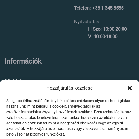
Telefon:
+36 1 345 8555
Nyitvatartás:
H-Szo: 10:00-20:00
V: 10:00-18:00
Információk
Főoldal
Hozzájárulás kezelése
Rólunk
A legjobb felhasználói élmény biztosítása érdekében olyan technológiákat
Élőállat kereskedés
használunk, mint például a cookie-k, amelyek tárolják az
eszközinformációkat és/vagy hozzáférnek azokhoz. Ezen technológiákhoz
Forgalmazott termékeink
való hozzájárulás lehetővé teszi számunkra, hogy ezen az oldalon olyan
adatokat dolgozzunk fel, mint a böngészési viselkedés vagy az egyedi
azonosítók. A hozzájárulás elmaradása vagy visszavonása hátrányosan
Szaktanácsadás /
befolyásolhat bizonyos funkciókat.
segítségnyújtás