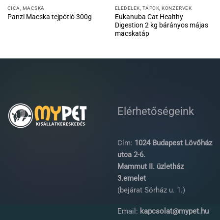
CICA, MACSKA
ELEDELEK, TÁPOK, KONZERVEK
Eukanuba Cat Healthy
Panzi Macska tejpótló 300g
Digestion 2 kg bárányos májas
macskatáp
Elérhetőségeink
Cím:
1024 Budapest Lövőház
utca 2-6.
Mammut II. üzletház
3.emelet
(bejárat Sörház u. 1.)
Email:
kapcsolat@mypet.hu