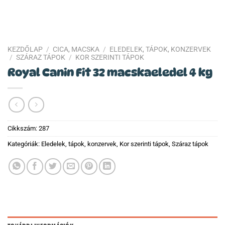
KEZDŐLAP
/
CICA, MACSKA
/
ELEDELEK, TÁPOK, KONZERVEK
/
SZÁRAZ TÁPOK
/
KOR SZERINTI TÁPOK
Royal Canin Fit 32 macskaeledel 4 kg
Cikkszám:
287
Kategóriák:
Eledelek, tápok, konzervek
,
Kor szerinti tápok
,
Száraz tápok