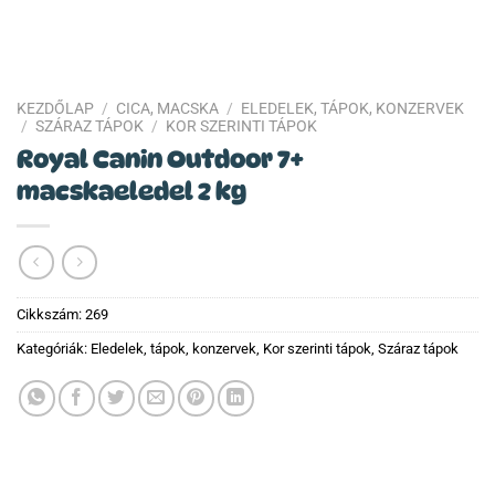
KEZDŐLAP
/
CICA, MACSKA
/
ELEDELEK, TÁPOK, KONZERVEK
/
SZÁRAZ TÁPOK
/
KOR SZERINTI TÁPOK
Royal Canin Outdoor 7+
macskaeledel 2 kg
Cikkszám:
269
Kategóriák:
Eledelek, tápok, konzervek
,
Kor szerinti tápok
,
Száraz tápok