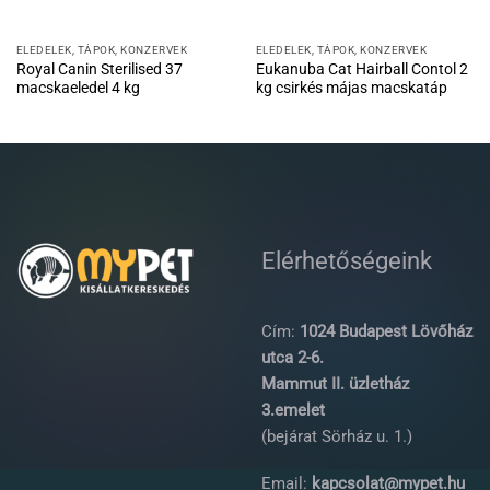
ELEDELEK, TÁPOK, KONZERVEK
ELEDELEK, TÁPOK, KONZERVEK
Royal Canin Sterilised 37
Eukanuba Cat Hairball Contol 2
macskaeledel 4 kg
kg csirkés májas macskatáp
Elérhetőségeink
Cím:
1024 Budapest Lövőház
utca 2-6.
Mammut II. üzletház
3.emelet
(bejárat Sörház u. 1.)
Email:
kapcsolat@mypet.hu