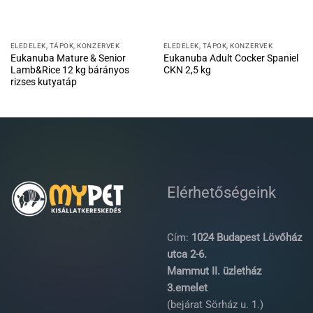
ELEDELEK, TÁPOK, KONZERVEK
ELEDELEK, TÁPOK, KONZERVEK
Eukanuba Mature & Senior
Eukanuba Adult Cocker Spaniel
Lamb&Rice 12 kg bárányos
CKN 2,5 kg
rizses kutyatáp
Elérhetőségeink
Cím:
1024 Budapest Lövőház
utca 2-6.
Mammut II. üzletház
3.emelet
(bejárat Sörház u. 1.)