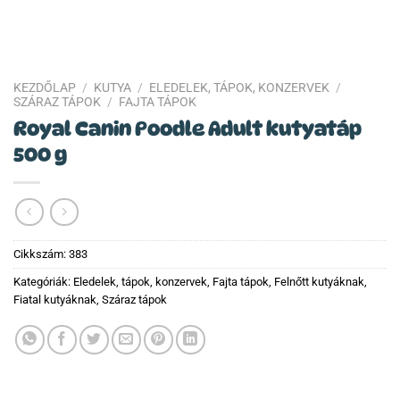
KEZDŐLAP
/
KUTYA
/
ELEDELEK, TÁPOK, KONZERVEK
/
SZÁRAZ TÁPOK
/
FAJTA TÁPOK
Royal Canin Poodle Adult kutyatáp
500 g
Cikkszám:
383
Kategóriák:
Eledelek, tápok, konzervek
,
Fajta tápok
,
Felnőtt kutyáknak
,
Fiatal kutyáknak
,
Száraz tápok