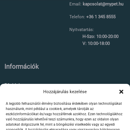
Email:
kapcsolat@mypet.hu
Telefon:
+36 1 345 8555
Nyitvatartás:
H-Szo: 10:00-20:00
V: 10:00-18:00
Információk
Főoldal
Hozzájárulás kezelése
Rólunk
A legjobb felhasználói élmény biztosítása érdekében olyan technológiákat
Élőállat kereskedés
használunk, mint például a cookie-k, amelyek tárolják az
eszközinformációkat és/vagy hozzáférnek azokhoz. Ezen technológiákhoz
Forgalmazott termékeink
való hozzájárulás lehetővé teszi számunkra, hogy ezen az oldalon olyan
adatokat dolgozzunk fel, mint a böngészési viselkedés vagy az egyedi
azonosítók. A hozzájárulás elmaradása vagy visszavonása hátrányosan