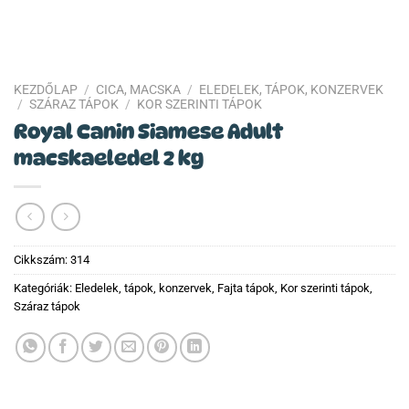
KEZDŐLAP
/
CICA, MACSKA
/
ELEDELEK, TÁPOK, KONZERVEK
/
SZÁRAZ TÁPOK
/
KOR SZERINTI TÁPOK
Royal Canin Siamese Adult
macskaeledel 2 kg
Cikkszám:
314
Kategóriák:
Eledelek, tápok, konzervek
,
Fajta tápok
,
Kor szerinti tápok
,
Száraz tápok