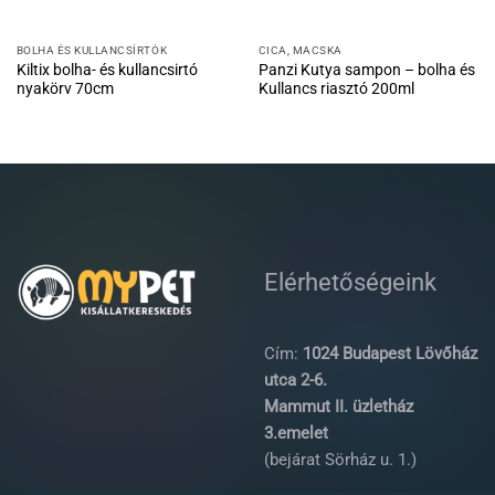
BOLHA ÉS KULLANCSÍRTÓK
CICA, MACSKA
Kiltix bolha- és kullancsirtó
Panzi Kutya sampon – bolha és
nyakörv 70cm
Kullancs riasztó 200ml
Elérhetőségeink
Cím:
1024 Budapest Lövőház
utca 2-6.
Mammut II. üzletház
3.emelet
(bejárat Sörház u. 1.)