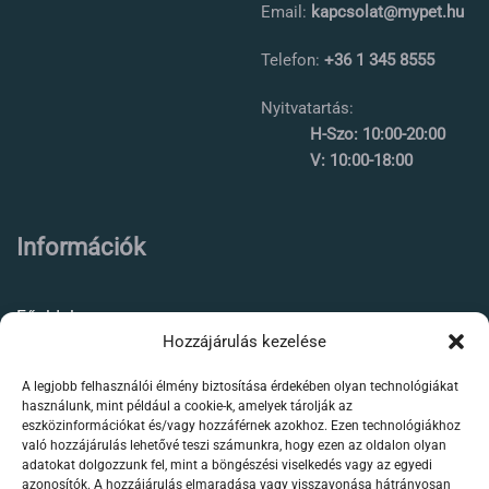
Email:
kapcsolat@mypet.hu
Telefon:
+36 1 345 8555
Nyitvatartás:
H-Szo: 10:00-20:00
V: 10:00-18:00
Információk
Főoldal
Hozzájárulás kezelése
Rólunk
A legjobb felhasználói élmény biztosítása érdekében olyan technológiákat
Élőállat kereskedés
használunk, mint például a cookie-k, amelyek tárolják az
eszközinformációkat és/vagy hozzáférnek azokhoz. Ezen technológiákhoz
Forgalmazott termékeink
való hozzájárulás lehetővé teszi számunkra, hogy ezen az oldalon olyan
adatokat dolgozzunk fel, mint a böngészési viselkedés vagy az egyedi
azonosítók. A hozzájárulás elmaradása vagy visszavonása hátrányosan