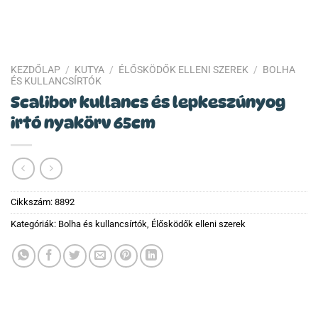
KEZDŐLAP
/
KUTYA
/
ÉLŐSKÖDŐK ELLENI SZEREK
/
BOLHA
ÉS KULLANCSÍRTÓK
Scalibor kullancs és lepkeszúnyog
irtó nyakörv 65cm
Cikkszám:
8892
Kategóriák:
Bolha és kullancsírtók
,
Élősködők elleni szerek