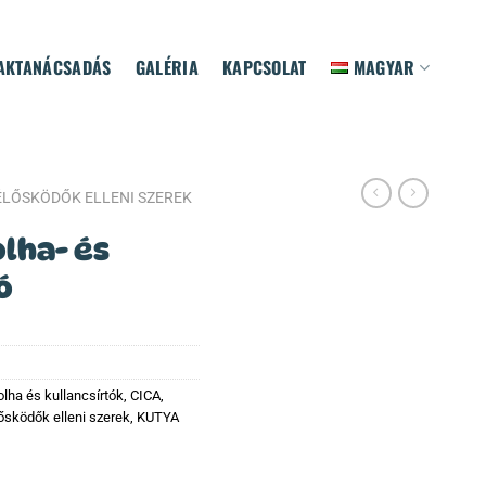
AKTANÁCSADÁS
GALÉRIA
KAPCSOLAT
MAGYAR
ÉLŐSKÖDŐK ELLENI SZEREK
olha- és
ó
olha és kullancsírtók
,
CICA,
ősködők elleni szerek
,
KUTYA