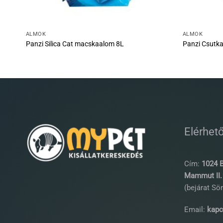
ALMOK
ALMOK
Panzi Silica Cat macskaalom 8L
Panzi Csutk
Elérhet
Cím:
1024 B
Mammut II. 
(bejárat Sör
Email:
kapc