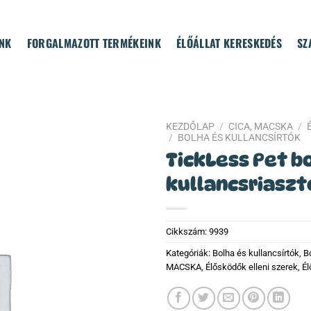
NK
FORGALMAZOTT TERMÉKEINK
ÉLŐÁLLAT KERESKEDÉS
SZ
KEZDŐLAP
/
CICA, MACSKA
/
/
BOLHA ÉS KULLANCSÍRTÓK
TickLess Pet b
kullancsriaszt
Cikkszám:
9939
Kategóriák:
Bolha és kullancsírtók
,
B
MACSKA
,
Élősködők elleni szerek
,
Él