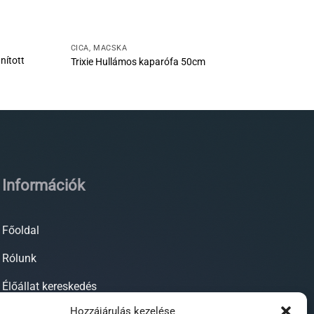
CICA, MACSKA
nított
Trixie Hullámos kaparófa 50cm
Információk
Főoldal
Rólunk
Élőállat kereskedés
Hozzájárulás kezelése