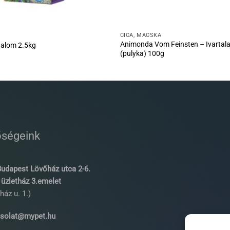
CICA, MACSKA
Animonda Vom Feinsten – Ivartala
aalom 2.5kg
(pulyka) 100g
őségeink
udapest Lövőház utca 2-6.
üzletház 3.emelet
ház u. 1.)
solat@mypet.hu