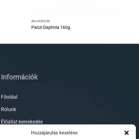
AKVÁRIUM
Panzi Daphnia 160g
Információk
Főoldal
Rólunk
Élőállat kereskedés
Hozzájárulás kezelése
Forgalmazott termékeink