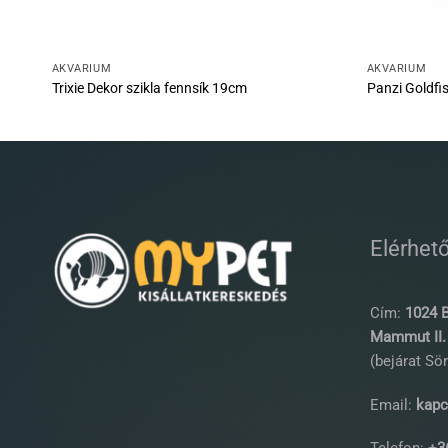
AKVÁRIUM
AKVÁRIUM
Trixie Dekor szikla fennsík 19cm
Panzi Goldfi
Elérhet
Cím:
1024 B
Mammut II. 
(bejárat Sör
Email:
kapc