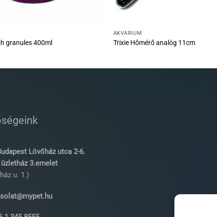
AKVÁRIUM
sh granules 400ml
Trixie Hőmérő analóg 11cm
őségeink
udapest Lövőház utca 2-6.
üzletház 3.emelet
ház u. 1.)
solat@mypet.hu