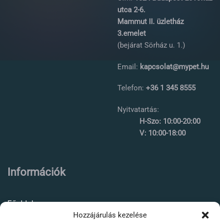
utca 2-6.
Mammut II. üzletház
3.emelet
(bejárat Sörház u. 1.)
Email:
kapcsolat@mypet.hu
Telefon:
+36 1 345 8555
Nyitvatartás:
H-Szo: 10:00-20:00
V: 10:00-18:00
Információk
Főoldal
Hozzájárulás kezelése