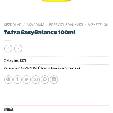
KEZDŐLAP
/
AKVÁRIUM
/
ÉDESVIZI, BRAKKVIZI
/
VÍZKEZELŐK
Tetra EasyBalance 100ml
Cikkszám:
3273
Kategóriák:
AKVÁRIUM
,
Édesvizi, brakkvizi
,
Vízkezelők
LEÍRÁS