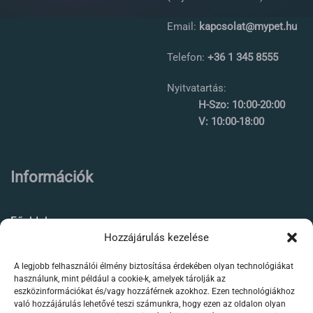
Email:
kapcsolat@mypet.hu
Telefon:
+36 1 345 8555
Nyitvatartás:
H-Szo: 10:00-20:00
V: 10:00-18:00
Információk
Főoldal
Hozzájárulás kezelése
Rólunk
A legjobb felhasználói élmény biztosítása érdekében olyan technológiákat
Élőállat kereskedés
használunk, mint például a cookie-k, amelyek tárolják az
eszközinformációkat és/vagy hozzáférnek azokhoz. Ezen technológiákhoz
Forgalmazott termékeink
való hozzájárulás lehetővé teszi számunkra, hogy ezen az oldalon olyan