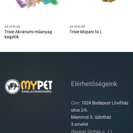
AKVÁRIUM
AKVÁRIUM
Trixie Akváriumi műanyag
Trixie Mopáni fa L
kagylók
Elérhetőségeink
Cím:
1024 Budapest Lövőház
utca 2-6.
Mammut II. üzletház
3.emelet
(bejárat Sörház u. 1.)