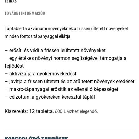
LEÍRÁS
TOVÁBBI INFORMÁCIÓK
Táptabletta akváriumi növényeknek:a frissen ültetett növényeket
minden fontos tápanyaggal ellátja
– erősíti és védi a frissen leültetett növényeket
– egy értékes növényi hormon segítségével támogatja a
fejlődést
– aktivizálja a gyökérnövekedést
– javítja a frissen ültetett és az átültetett növények eredését
– makro-tápanyagai erősítik az ellenálló képességet
– célzottan, a gyökereken keresztül táplál
Kiszerelés: 12 tabletta,
600 L vízhez elegendő.
KAPCSOLÓDÓ TERMÉKEK