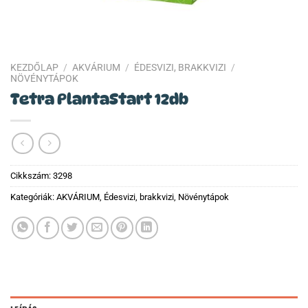
KEZDŐLAP
/
AKVÁRIUM
/
ÉDESVIZI, BRAKKVIZI
/
NÖVÉNYTÁPOK
Tetra PlantaStart 12db
Cikkszám:
3298
Kategóriák:
AKVÁRIUM
,
Édesvizi, brakkvizi
,
Növénytápok