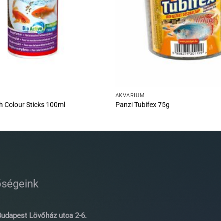
AKVÁRIUM
sh Colour Sticks 100ml
Panzi Tubifex 75g
őségeink
udapest Lövőház utca 2-6.