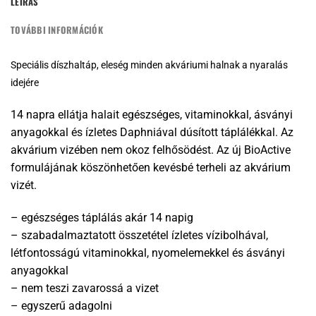
LEÍRÁS
TOVÁBBI INFORMÁCIÓK
Speciális díszhaltáp, eleség minden akváriumi halnak a nyaralás
idejére
14 napra ellátja halait egészséges, vitaminokkal, ásványi
anyagokkal és ízletes Daphniával dúsított táplálékkal. Az
akvárium vizében nem okoz felhősödést. Az új BioActive
formulájának köszönhetően kevésbé terheli az akvárium
vizét.
– egészséges táplálás akár 14 napig
– szabadalmaztatott összetétel ízletes vízibolhával,
létfontosságú vitaminokkal, nyomelemekkel és ásványi
anyagokkal
– nem teszi zavarossá a vizet
– egyszerű adagolni