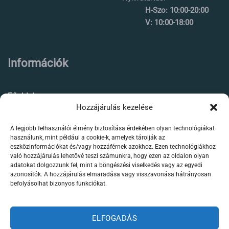
H-Szo: 10:00-20:00
V: 10:00-18:00
Információk
Főoldal
Hozzájárulás kezelése
Rólunk
A legjobb felhasználói élmény biztosítása érdekében olyan technológiákat
Élőállat kereskedés
használunk, mint például a cookie-k, amelyek tárolják az
eszközinformációkat és/vagy hozzáférnek azokhoz. Ezen technológiákhoz
Forgalmazott termékeink
való hozzájárulás lehetővé teszi számunkra, hogy ezen az oldalon olyan
adatokat dolgozzunk fel, mint a böngészési viselkedés vagy az egyedi
azonosítók. A hozzájárulás elmaradása vagy visszavonása hátrányosan
Szaktanácsadás /
befolyásolhat bizonyos funkciókat.
segítségnyújtás
Kapcsolat
ELFOGADÁS