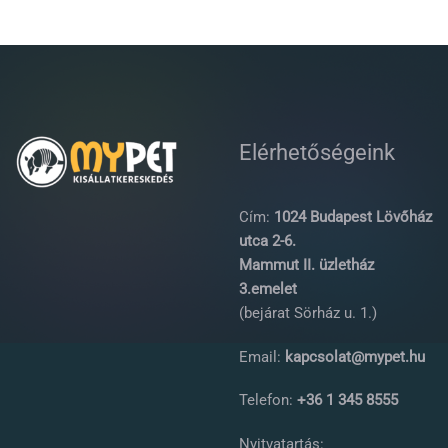
Elérhetőségeink
Cím:
1024 Budapest Lövőház
utca 2-6.
Mammut II. üzletház
3.emelet
(bejárat Sörház u. 1.)
Email:
kapcsolat@mypet.hu
Telefon:
+36 1 345 8555
Nyitvatartás: