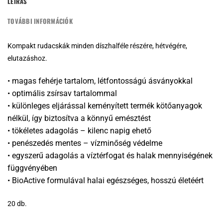
LEÍRÁS
TOVÁBBI INFORMÁCIÓK
Kompakt rudacskák minden díszhalféle részére, hétvégére,
elutazáshoz.
• magas fehérje tartalom, létfontosságú ásványokkal
• optimális zsírsav tartalommal
• különleges eljárással keményített termék kötőanyagok
nélkül, így biztosítva a könnyű emésztést
• tökéletes adagolás – kilenc napig ehető
• penészedés mentes – vízminőség védelme
• egyszerű adagolás a víztérfogat és halak mennyiségének
függvényében
• BioActive formulával halai egészséges, hosszú életéért
20 db.