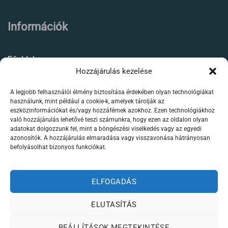
Információk
Főoldal
Hozzájárulás kezelése
Rólunk
A legjobb felhasználói élmény biztosítása érdekében olyan technológiákat
Élőállat kereskedés
használunk, mint például a cookie-k, amelyek tárolják az
eszközinformációkat és/vagy hozzáférnek azokhoz. Ezen technológiákhoz
Forgalmazott termékeink
való hozzájárulás lehetővé teszi számunkra, hogy ezen az oldalon olyan
adatokat dolgozzunk fel, mint a böngészési viselkedés vagy az egyedi
azonosítók. A hozzájárulás elmaradása vagy visszavonása hátrányosan
Szaktanácsadás /
befolyásolhat bizonyos funkciókat.
segítségnyújtás
Kapcsolat
ELFOGADÁS
ELUTASÍTÁS
Weboldalt készítette:
BEÁLLÍTÁSOK MEGTEKINTÉSE