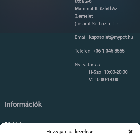
utca 2-6.
Mammut II. üzletház
3.emelet
(bejárat Sörház u. 1.)
Email:
kapcsolat@mypet.hu
Telefon:
+36 1 345 8555
Nyitvatartás:
H-Szo: 10:00-20:00
V: 10:00-18:00
Információk
Főoldal
Hozzájárulás kezelése
Rólunk