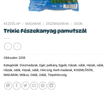
KEZDŐLAP
/
MADARAK
/
DÍSZMADARAK
/
ODÚK
Trixie Fészekanyag pamutszál
Cikkszám:
2235
Kategóriák:
Díszmadarak
,
Egér, patkány
,
Egyéb
,
Házak, odúk
,
Házak, odúk
,
Házak, odúk
,
Házak, odúk
,
Hörcsög
,
Kerti madarak
,
KISEMLŐSÖK
,
MADARAK
,
Mókus
,
Odúk
,
Odúk
,
Törpehörcsög