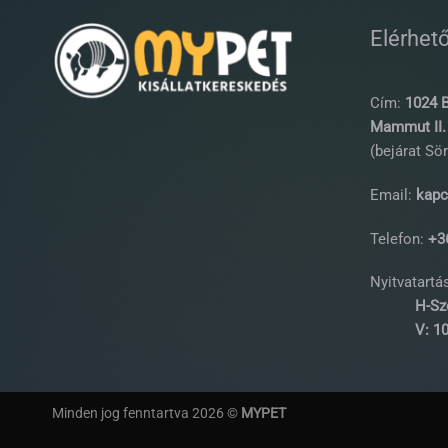
Elérhet
Cím:
1024 B
Mammut II. 
(bejárat Sör
Email:
kapc
Telefon:
+36
Nyitvatartás
H-Sz
V: 10:0
Minden jog fenntartva 2026 ©
MYPET