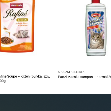
ÁPOLÁSI KELLÉKEK
iné Soupé – Kitten (pulyka, szív,
Panzi Macska sampon – normál 2
100g