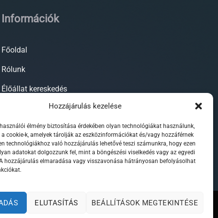
Információk
Főoldal
Rólunk
Élőállat kereskedés
Hozzájárulás kezelése
Forgalmazott termékeink
lhasználói élmény biztosítása érdekében olyan technológiákat használunk,
Szaktanácsadás / segítségnyújtás
 a cookie-k, amelyek tárolják az eszközinformációkat és/vagy hozzáférnek
n technológiákhoz való hozzájárulás lehetővé teszi számunkra, hogy ezen
Kapcsolat
lyan adatokat dolgozzunk fel, mint a böngészési viselkedés vagy az egyedi
 A hozzájárulás elmaradása vagy visszavonása hátrányosan befolyásolhat
kciókat.
ADÁS
ELUTASÍTÁS
BEÁLLÍTÁSOK MEGTEKINTÉSE
Weboldalt készítette: