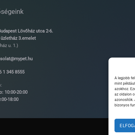
őségeink
udapest Lövőház utca 2-6.
üzletház 3.emelet
ház u. 1.)
solat@mypet.hu
 1 345 8555
A legjobb fe
mint például
:
azokhoz. Eze
o: 10:00-20:00
az oldalon o
0-18:00
azonosítók.
bizonyos fun
ELFOG