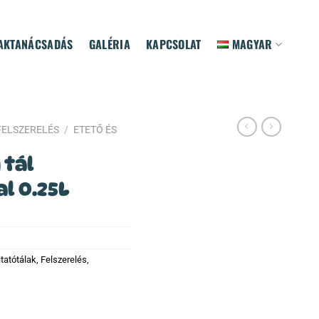
AKTANÁCSADÁS
GALÉRIA
KAPCSOLAT
MAGYAR
FELSZERELÉS
/
ETETŐ ÉS
 tál
l 0.25L
itatótálak
,
Felszerelés
,