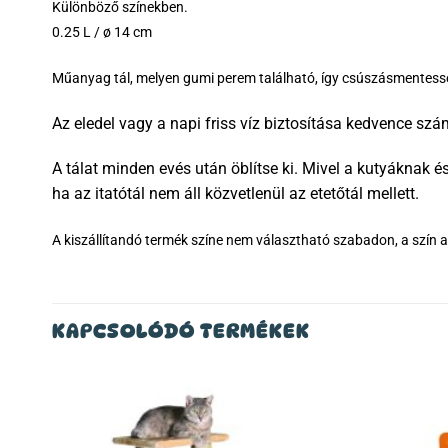
Különböző színekben.
0.25 L / ø 14 cm
Műanyag tál, melyen gumi perem található, így csúszásmentessé
Az eledel vagy a napi friss víz biztosítása kedvence szá
A tálat minden evés után öblítse ki. Mivel a kutyáknak 
ha az itatótál nem áll közvetlenül az etetőtál mellett.
A kiszállítandó termék színe nem választható szabadon, a szín az
KAPCSOLÓDÓ TERMÉKEK