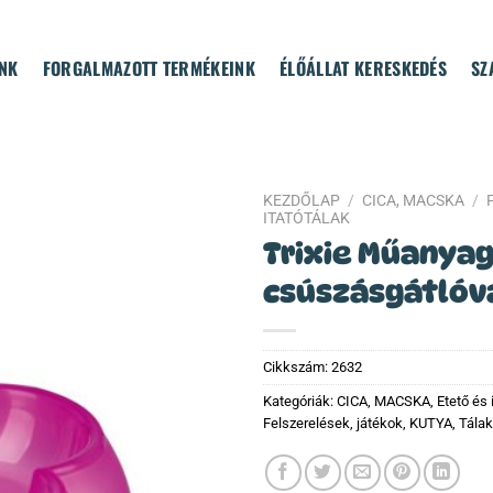
NK
FORGALMAZOTT TERMÉKEINK
ÉLŐÁLLAT KERESKEDÉS
SZ
KEZDŐLAP
/
CICA, MACSKA
/
ITATÓTÁLAK
Trixie Műanyag
csúszásgátlóva
Cikkszám:
2632
Kategóriák:
CICA, MACSKA
,
Etető és 
Felszerelések, játékok
,
KUTYA
,
Tálak