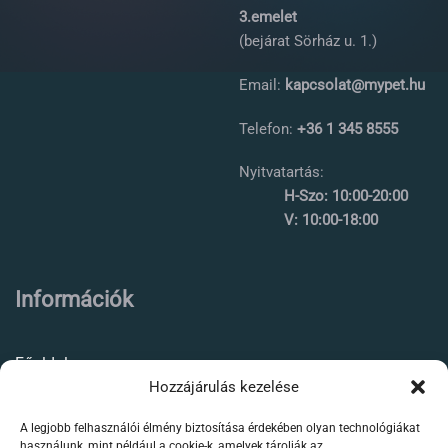
3.emelet
(bejárat Sörház u. 1.)
Email:
kapcsolat@mypet.hu
Telefon:
+36 1 345 8555
Nyitvatartás:
H-Szo: 10:00-20:00
V: 10:00-18:00
Információk
Főoldal
Hozzájárulás kezelése
Rólunk
A legjobb felhasználói élmény biztosítása érdekében olyan technológiákat
Élőállat kereskedés
használunk, mint például a cookie-k, amelyek tárolják az