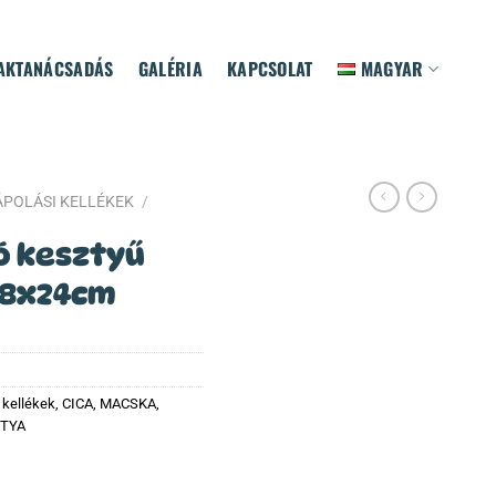
AKTANÁCSADÁS
GALÉRIA
KAPCSOLAT
MAGYAR
ÁPOLÁSI KELLÉKEK
/
ó kesztyű
18x24cm
 kellékek
,
CICA, MACSKA
,
TYA