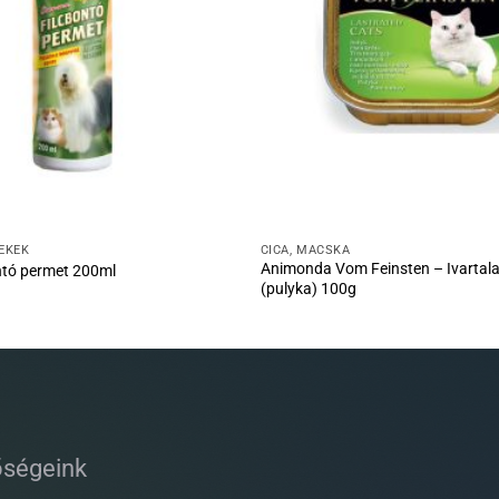
ÉKEK
CICA, MACSKA
Animonda Vom Feinsten – Ivartala
ntó permet 200ml
(pulyka) 100g
őségeink