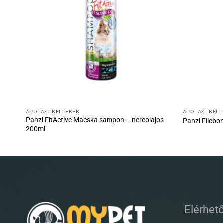
ÁPOLÁSI KELLÉKEK
ÁPOLÁSI KELL
Panzi FitActive Macska sampon – nercolajos
Panzi Filcbo
200ml
Elérhet