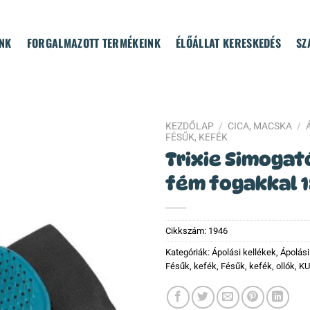
NK
FORGALMAZOTT TERMÉKEINK
ÉLŐÁLLAT KERESKEDÉS
SZ
KEZDŐLAP
/
CICA, MACSKA
/
FÉSŰK, KEFÉK
Trixie Simogat
fém fogakkal 
Cikkszám:
1946
Kategóriák:
Ápolási kellékek
,
Ápolási
Fésűk, kefék
,
Fésűk, kefék, ollók
,
KU