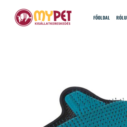
Skip
to
FŐOLDAL
RÓLU
content