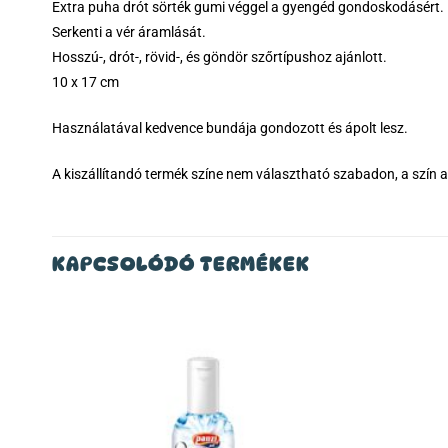
Extra puha drót sörték gumi véggel a gyengéd gondoskodásért.
Serkenti a vér áramlását.
Hosszú-, drót-, rövid-, és göndör szőrtípushoz ajánlott.
10 x 17 cm
Használatával kedvence bundája gondozott és ápolt lesz.
A kiszállítandó termék színe nem választható szabadon, a szín az
KAPCSOLÓDÓ TERMÉKEK