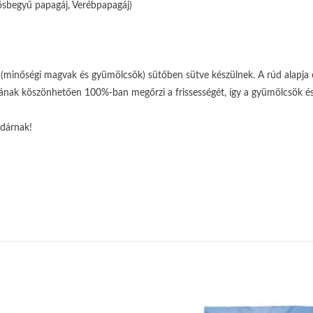
rösbegyű papagáj, Verébpapagáj)
 (minőségi magvak és gyümölcsök) sütőben sütve készülnek. A rúd alapja e
ának köszönhetően 100%-ban megőrzi a frissességét, így a gyümölcsök é
adárnak!