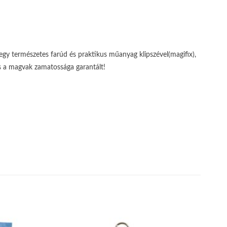
gy természetes farúd és praktikus műanyag klipszével(magifix),
s a magvak zamatossága garantált!