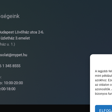
őségeink
udapest Lövőház utca 2-6.
üzletház 3.emelet
ház u. 1.)
solat@mypet.hu
 1 345 8555
A legjobb fe
mint például
:
azokhoz. Eze
o: 10:00-20:00
az oldalon o
0-18:00
azonosítók.
bizonyos fun
ELFOG