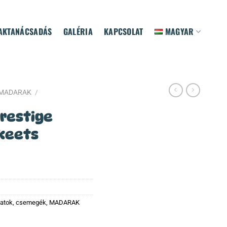
AKTANÁCSADÁS
GALÉRIA
KAPCSOLAT
MAGYAR
ZMADARAK
/
restige
akeets
latok, csemegék
,
MADARAK