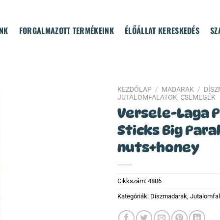
NK
FORGALMAZOTT TERMÉKEINK
ÉLŐÁLLAT KERESKEDÉS
SZ
KEZDŐLAP
/
MADARAK
/
DÍS
JUTALOMFALATOK, CSEMEGÉK
Versele-Laga P
Sticks Big Par
nuts+honey
Cikkszám:
4806
Kategóriák:
Díszmadarak
,
Jutalomfa