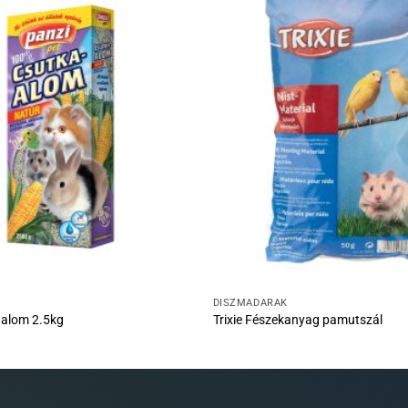
DÍSZMADARAK
aalom 2.5kg
Trixie Fészekanyag pamutszál