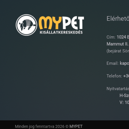
Elérhet
Cím:
1024 B
Mammut II. 
(bejárat Sör
Email:
kapc
Telefon:
+36
Nyitvatartás
H-Sz
V: 10:0
Minden jog fenntartva 2026 ©
MYPET