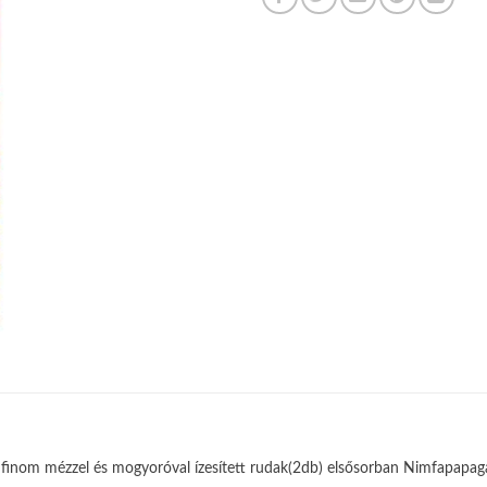
finom mézzel és mogyoróval ízesített rudak(2db) elsősorban Nimfapapagá