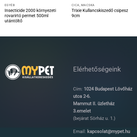
EGYÉB
CICA, MACSKA
Insecticide 2000 környezeti
Trixie Kullancskiszedő csipesz
rovarirtó permet 500ml
9cm
utántöltő
Elérhetőségeink
Cím:
1024 Budapest Lövőház
utca 2-6.
Mammut II. üzletház
3.emelet
(bejárat Sörház u. 1.)
Email:
kapcsolat@mypet.hu