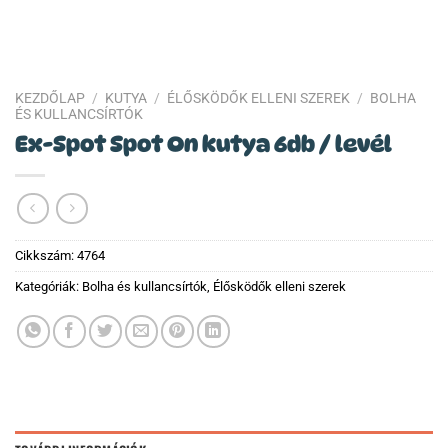
KEZDŐLAP
/
KUTYA
/
ÉLŐSKÖDŐK ELLENI SZEREK
/
BOLHA
ÉS KULLANCSÍRTÓK
Ex-Spot Spot On kutya 6db / levél
Cikkszám:
4764
Kategóriák:
Bolha és kullancsírtók
,
Élősködők elleni szerek