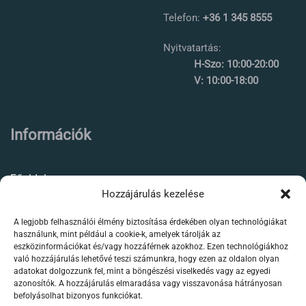
Telefon:
+36 1 345 8555
Nyitvatartás:
H-Szo: 10:00-20:00
V: 10:00-18:00
Információk
Főoldal
Hozzájárulás kezelése
Rólunk
A legjobb felhasználói élmény biztosítása érdekében olyan technológiákat
Élőállat kereskedés
használunk, mint például a cookie-k, amelyek tárolják az
eszközinformációkat és/vagy hozzáférnek azokhoz. Ezen technológiákhoz
Forgalmazott termékeink
való hozzájárulás lehetővé teszi számunkra, hogy ezen az oldalon olyan
adatokat dolgozzunk fel, mint a böngészési viselkedés vagy az egyedi
azonosítók. A hozzájárulás elmaradása vagy visszavonása hátrányosan
Szaktanácsadás /
befolyásolhat bizonyos funkciókat.
segítségnyújtás