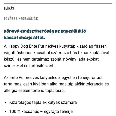
LEÍRÁS
TOVÁBBI INFORMÁCIÓK
Könnyű emészthetőség az egyedülálló
kacsafehérje által.
A Happy Dog Ente Pur nedves kutyatáp kizárólag frissen
vágott őshonos kacsából származó hús felhasználásával
készül, és nem tartalmaz szóját, növényi adalékokat,
színezéket és tartósítószert.
Az Ente Pur nedves kutyaeledel egyetlen fehérjeforrást
tartalmaz, ezért kiválóan alkalmas táplálékintolerancia és
allergia esetén történő táplálásra.
Kizárólagos táplálék kutyák számára
100 % kacsahús – egyfajta fehérje