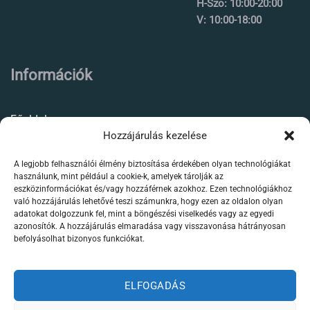
H-Szo: 10:00-20:00
V: 10:00-18:00
Információk
Főoldal
Hozzájárulás kezelése
Rólunk
A legjobb felhasználói élmény biztosítása érdekében olyan technológiákat
Élőállat kereskedés
használunk, mint például a cookie-k, amelyek tárolják az
eszközinformációkat és/vagy hozzáférnek azokhoz. Ezen technológiákhoz
Forgalmazott termékeink
való hozzájárulás lehetővé teszi számunkra, hogy ezen az oldalon olyan
adatokat dolgozzunk fel, mint a böngészési viselkedés vagy az egyedi
azonosítók. A hozzájárulás elmaradása vagy visszavonása hátrányosan
Szaktanácsadás /
befolyásolhat bizonyos funkciókat.
segítségnyújtás
Kapcsolat
ELFOGADÁS