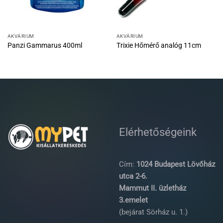
AKVÁRIUM
AKVÁRIUM
Panzi Gammarus 400ml
Trixie Hőmérő analóg 11cm
Elérhetőségeink
Cím:
1024 Budapest Lövőház
utca 2-6.
Mammut II. üzletház
3.emelet
(bejárat Sörház u. 1.)