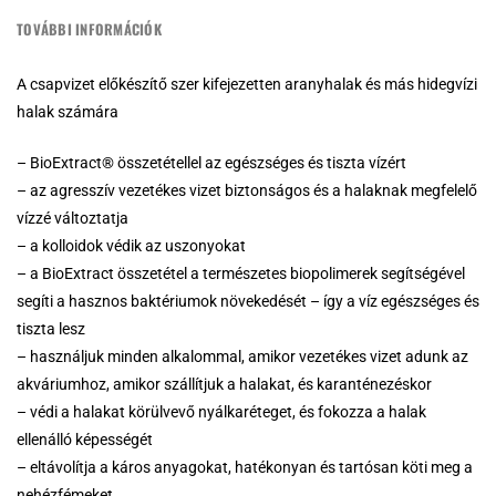
TOVÁBBI INFORMÁCIÓK
A csapvizet előkészítő szer kifejezetten aranyhalak és más hidegvízi
halak számára
– BioExtract® összetétellel az egészséges és tiszta vízért
– az agresszív vezetékes vizet biztonságos és a halaknak megfelelő
vízzé változtatja
– a kolloidok védik az uszonyokat
– a BioExtract összetétel a természetes biopolimerek segítségével
segíti a hasznos baktériumok növekedését – így a víz egészséges és
tiszta lesz
– használjuk minden alkalommal, amikor vezetékes vizet adunk az
akváriumhoz, amikor szállítjuk a halakat, és karanténezéskor
– védi a halakat körülvevő nyálkaréteget, és fokozza a halak
ellenálló képességét
– eltávolítja a káros anyagokat, hatékonyan és tartósan köti meg a
nehézfémeket