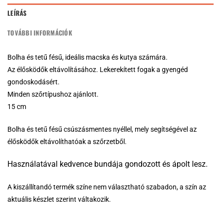
LEÍRÁS
TOVÁBBI INFORMÁCIÓK
Bolha és tetű fésű, ideális macska és kutya számára.
Az élősködők eltávolításához. Lekerekített fogak a gyengéd
gondoskodásért.
Minden szőrtípushoz ajánlott.
15 cm
Bolha és tetű fésű csúszásmentes nyéllel, mely segítségével az
élősködők eltávolíthatóak a szőrzetből.
Használatával kedvence bundája gondozott és ápolt lesz.
A kiszállítandó termék színe nem választható szabadon, a szín az
aktuális készlet szerint váltakozik.