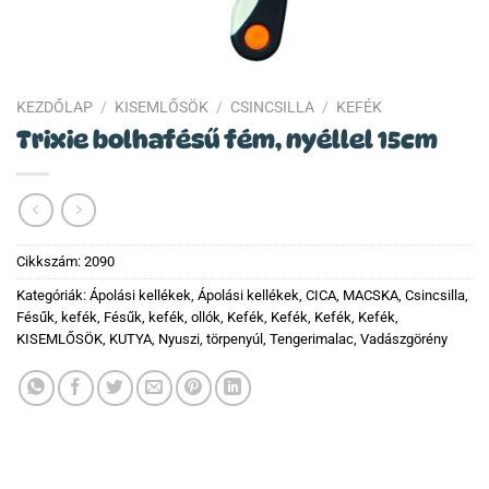
KEZDŐLAP
/
KISEMLŐSÖK
/
CSINCSILLA
/
KEFÉK
Trixie bolhafésű fém, nyéllel 15cm
Cikkszám:
2090
Kategóriák:
Ápolási kellékek
,
Ápolási kellékek
,
CICA, MACSKA
,
Csincsilla
,
Fésűk, kefék
,
Fésűk, kefék, ollók
,
Kefék
,
Kefék
,
Kefék
,
Kefék
,
KISEMLŐSÖK
,
KUTYA
,
Nyuszi, törpenyúl
,
Tengerimalac
,
Vadászgörény