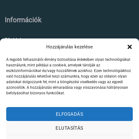
Információk
Főoldal
Hozzájárulás kezelése
Rólunk
A legjobb felhasználói élmény biztosítása érdekében olyan technológiákat
Élőállat kereskedés
használunk, mint például a cookie-k, amelyek tárolják az
eszközinformációkat és/vagy hozzáférnek azokhoz. Ezen technológiákhoz
Forgalmazott termékeink
való hozzájárulás lehetővé teszi számunkra, hogy ezen az oldalon olyan
adatokat dolgozzunk fel, mint a böngészési viselkedés vagy az egyedi
azonosítók. A hozzájárulás elmaradása vagy visszavonása hátrányosan
Szaktanácsadás /
befolyásolhat bizonyos funkciókat.
segítségnyújtás
Kapcsolat
ELFOGADÁS
ELUTASÍTÁS
Weboldalt készítette: