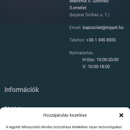
Mammut II. üzletház
3.emelet
(bejárat Sörház u. 1.)
Email:
kapcsolat@mypet.hu
Telefon:
+36 1 345 8555
Nyitvatartás:
H-Szo: 10:00-20:00
V: 10:00-18:00
Információk
Főoldal
Hozzájárulás kezelése
Rólunk
A legjobb felhasználói élmény biztosítása érdekében olyan technológiákat