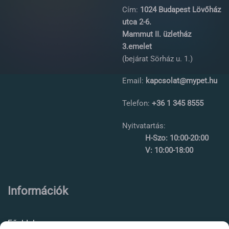
Cím:
1024 Budapest Lövőház
utca 2-6.
Mammut II. üzletház
3.emelet
(bejárat Sörház u. 1.)
Email:
kapcsolat@mypet.hu
Telefon:
+36 1 345 8555
Nyitvatartás:
H-Szo: 10:00-20:00
V: 10:00-18:00
Információk
Főoldal