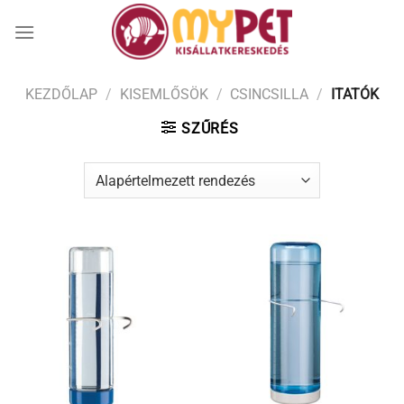
Skip
to
content
KEZDŐLAP
/
KISEMLŐSÖK
/
CSINCSILLA
/
ITATÓK
SZŰRÉS