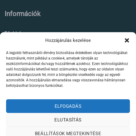
Információk
Főoldal
Hozzájárulás kezelése
Rólunk
A legjobb felhasználói élmény biztosítása érdekében olyan technológiákat
Élőállat kereskedés
használunk, mint például a cookie-k, amelyek tárolják az
eszközinformációkat és/vagy hozzáférnek azokhoz. Ezen technológiákhoz
Forgalmazott termékeink
való hozzájárulás lehetővé teszi számunkra, hogy ezen az oldalon olyan
adatokat dolgozzunk fel, mint a böngészési viselkedés vagy az egyedi
azonosítók. A hozzájárulás elmaradása vagy visszavonása hátrányosan
Szaktanácsadás /
befolyásolhat bizonyos funkciókat.
segítségnyújtás
Kapcsolat
ELFOGADÁS
ELUTASÍTÁS
Weboldalt készítette:
BEÁLLÍTÁSOK MEGTEKINTÉSE