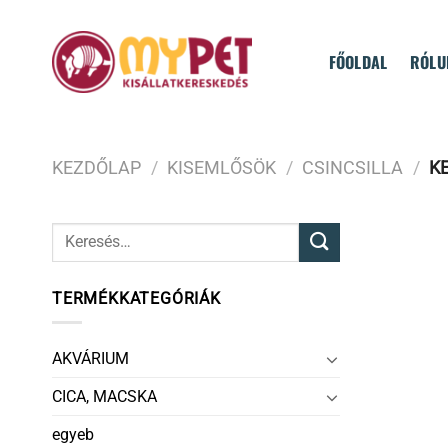
Skip
to
FŐOLDAL
RÓLU
content
KEZDŐLAP
/
KISEMLŐSÖK
/
CSINCSILLA
/
KE
TERMÉKKATEGÓRIÁK
AKVÁRIUM
CICA, MACSKA
egyeb