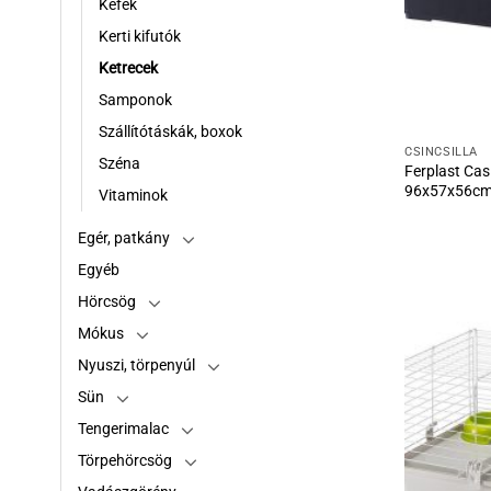
Kefék
Kerti kifutók
Ketrecek
Samponok
Szállítótáskák, boxok
CSINCSILLA
Széna
Ferplast Casi
96x57x56c
Vitaminok
Egér, patkány
Egyéb
Hörcsög
Mókus
Nyuszi, törpenyúl
Sün
Tengerimalac
Törpehörcsög