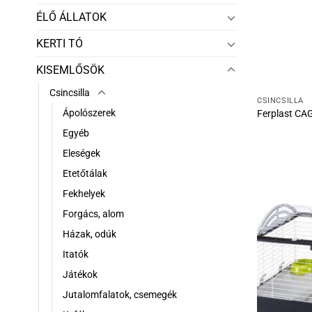
ÉLŐ ÁLLATOK
KERTI TÓ
KISEMLŐSÖK
Csincsilla
CSINCSILLA
Ápolószerek
Ferplast CA
Egyéb
Eleségek
Etetőtálak
Fekhelyek
Forgács, alom
Házak, odúk
Itatók
Játékok
Jutalomfalatok, csemegék