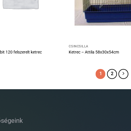
CSINCSILLA
it 120 felszerelt ketrec
Ketrec – Attila 58x30x54cm
1
2
őségeink