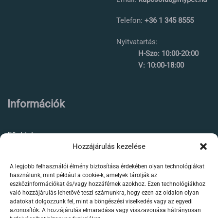
Telefon:
+36 1 345 8555
Nyitvatartás:
H-Szo: 10:00-20:00
V: 10:00-18:00
Információk
Főoldal
Hozzájárulás kezelése
Rólunk
A legjobb felhasználói élmény biztosítása érdekében olyan technológiákat
Élőállat kereskedés
használunk, mint például a cookie-k, amelyek tárolják az
eszközinformációkat és/vagy hozzáférnek azokhoz. Ezen technológiákhoz
Forgalmazott termékeink
való hozzájárulás lehetővé teszi számunkra, hogy ezen az oldalon olyan
adatokat dolgozzunk fel, mint a böngészési viselkedés vagy az egyedi
azonosítók. A hozzájárulás elmaradása vagy visszavonása hátrányosan
Szaktanácsadás /