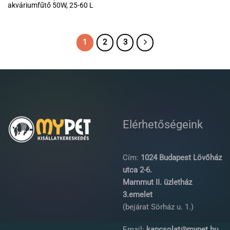
akváriumfűtő 50W, 25-60 L
1
2
3
Elérhetőségeink
Cím:
1024 Budapest Lövőház
utca 2-6.
Mammut II. üzletház
3.emelet
(bejárat Sörház u. 1.)
Email:
kapcsolat@mypet.hu