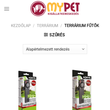
Skip
to
content
KEZDŐLAP
/
TERRÁRIUM
/
TERRÁRIUM FŰTŐK
SZŰRÉS