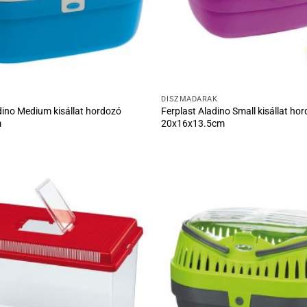
DÍSZMADARAK
dino Medium kisállat hordozó
Ferplast Aladino Small kisállat ho
m
20x16x13.5cm