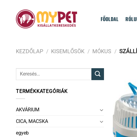
Skip
to
FŐOLDAL
RÓLU
content
KEZDŐLAP
/
KISEMLŐSÖK
/
MÓKUS
/
SZÁLL
TERMÉKKATEGÓRIÁK
AKVÁRIUM
CICA, MACSKA
egyeb