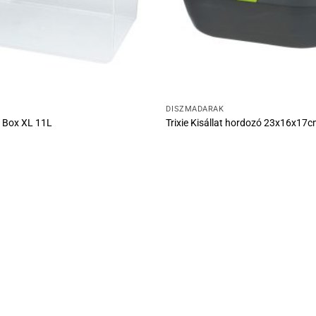
DÍSZMADARAK
o Box XL 11L
Trixie Kisállat hordozó 23x16x17