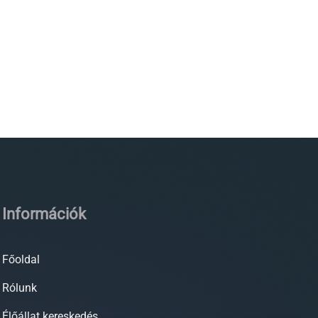
Információk
Főoldal
Rólunk
Élőállat kereskedés