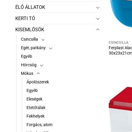
ÉLŐ ÁLLATOK
KERTI TÓ
KISEMLŐSÖK
Csincsilla
CSINCSILLA
Ferplast Ala
Egér, patkány
30x23x21c
Egyéb
Hörcsög
Mókus
Ápolószerek
Egyéb
Eleségek
Etetőtálak
Fekhelyek
Forgács, alom