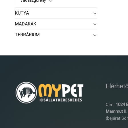
Vadászgörény
KUTYA
MADARAK
TERRÁRIUM
Elérhet
Cím:
1024 B
Mammut II. 
(bejárat Sör