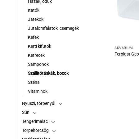
Házak, odúk
Itatók
Játékok
Jutalomfalatok, csemegék
Kefék
Kerti kifutók
AKVÁRIUM
Ferplast Ge
Ketrecek
Samponok
Szállítótáskák, boxok
Széna
Vitaminok
Nyuszi, törpenyúl
Sün
Tengerimalac
Törpehörcsög