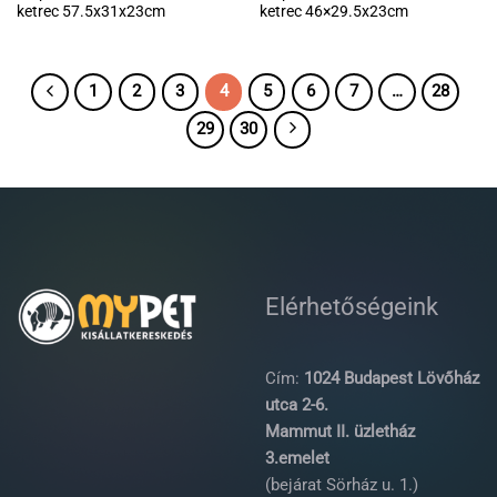
ketrec 57.5x31x23cm
ketrec 46×29.5x23cm
1
2
3
4
5
6
7
…
28
29
30
Elérhetőségeink
Cím:
1024 Budapest Lövőház
utca 2-6.
Mammut II. üzletház
3.emelet
(bejárat Sörház u. 1.)