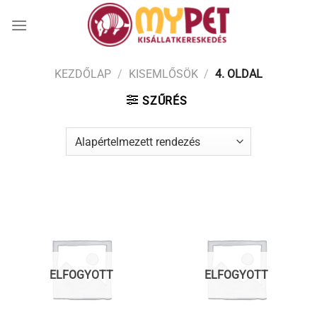
Skip
to
content
KEZDŐLAP
/
KISEMLŐSÖK
/
4. OLDAL
SZŰRÉS
ELFOGYOTT
ELFOGYOTT