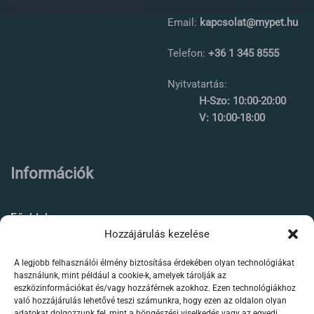
Email:
kapcsolat@mypet.hu
Telefon:
+36 1 345 8555
Nyitvatartás:
H-Szo: 10:00-20:00
V: 10:00-18:00
Információk
Főoldal
Hozzájárulás kezelése
Rólunk
A legjobb felhasználói élmény biztosítása érdekében olyan technológiákat
Élőállat kereskedés
használunk, mint például a cookie-k, amelyek tárolják az
eszközinformációkat és/vagy hozzáférnek azokhoz. Ezen technológiákhoz
Forgalmazott termékeink
való hozzájárulás lehetővé teszi számunkra, hogy ezen az oldalon olyan
adatokat dolgozzunk fel, mint a böngészési viselkedés vagy az egyedi